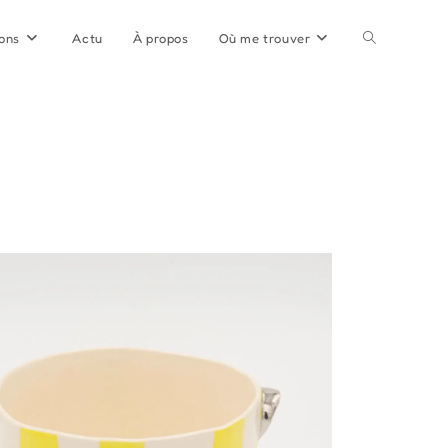
Toggle
ions
Actu
À propos
Où me trouver
website
search