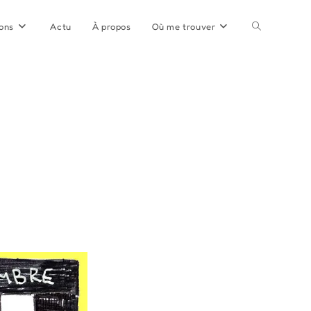
Toggle
ions
Actu
À propos
Où me trouver
website
search